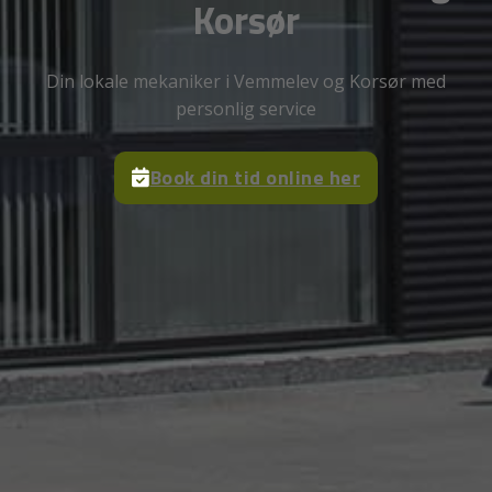
Korsør
Din lokale mekaniker i Vemmelev og Korsør med
personlig service
Book din tid online her