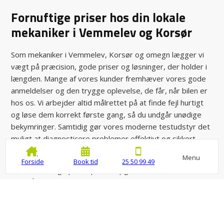
Fornuftige priser hos din lokale
mekaniker i Vemmelev og Korsør
Som mekaniker i Vemmelev, Korsør og omegn lægger vi
vægt på præcision, gode priser og løsninger, der holder i
længden. Mange af vores kunder fremhæver vores gode
anmeldelser og den trygge oplevelse, de får, når bilen er
hos os. Vi arbejder altid målrettet på at finde fejl hurtigt
og løse dem korrekt første gang, så du undgår unødige
bekymringer. Samtidig gør vores moderne testudstyr det
muligt at diagnosticere problemer effektivt og sikkert.
Derfor vælger andre os som deres mekaniker:
Menu
Forside
Book tid
25 50 99 49
Fornuftige priser på alle opgaver
Årelang erfaring med både nye og ældre biler
Moderne værksted og professionelt testudstyr
Tæt kundedialog og personlig service
Kvalitetssikret arbejde hver eneste gang