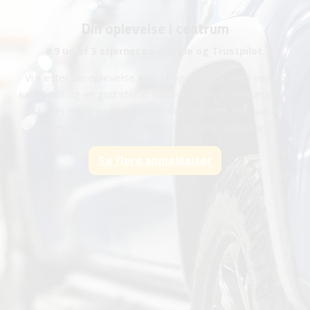
Din oplevelse i centrum
4.9 ud af 5 stjerner på Google og Trustpilot.
Vi sætter din oplevelse øverst og står klar med en kop
kaffe, wifi og en god stol at sidde i, mens du venter på at
få klaret mindre reperationer eller hjulskift. Her kan du
komme som du er - i kedeldragt eller stilletter.
Se flere anmeldelser